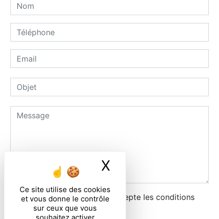
X
Masquer le ban
Ce site utilise des cookies
En cochant cette case, j'accepte les conditions
et vous donne le contrôle
sur ceux que vous
particulières ci-dessous **
souhaitez activer