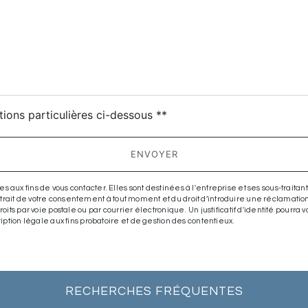
tions particulières ci-dessous **
ENVOYER
 fins de vous contacter. Elles sont destinées à l'entreprise et ses sous-traitants.
 retrait de votre consentement à tout moment et du droit d’introduire une réclamatio
its par voie postale ou par courrier électronique. Un justificatif d'identité pou
ption légale aux fins probatoire et de gestion des contentieux.
RECHERCHES FRÉQUENTES