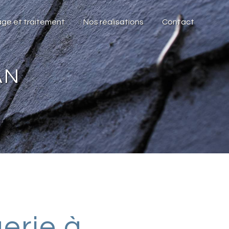
ge et traitement
Nos réalisations
Contact
AN
erie à