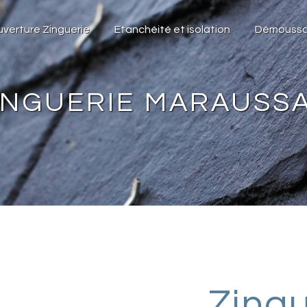
verture Zinguerie
Etanchéité et isolation
Démoussa
INGUERIE MARAUSS
Zingu