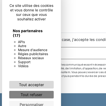
Ce site utilise des cookies
et vous donne le contrôle
sur ceux que vous
souhaitez activer
Nos partenaires
(17)
En cochant cette case, j'accepte les condi
APIs
Autre
Mesure d'audience
Régies publicitaires
Réseaux sociaux
Support
** Les données personnelles communiquées sont nécessaires aux
Vidéos
d’effacement, de portabilité, de limitation, d’opposition, de
sort de vos données post-mortem. Vous pouvez exercer ces dro
période de prise de contact puis pendant la durée de prescri
Tout accepter
Tout refuser
Personnaliser