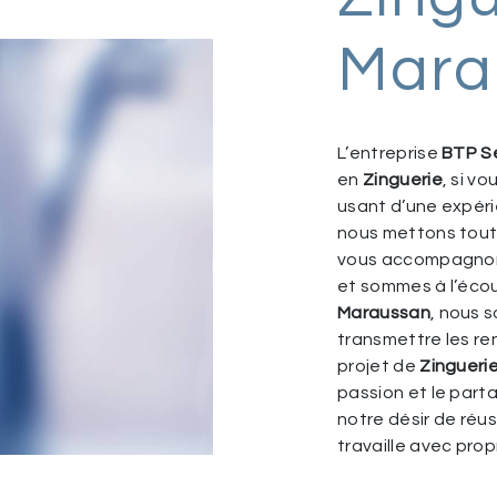
Mara
L’entreprise
BTP Se
en
Zinguerie
, si v
usant d’une expérie
nous mettons tout 
vous accompagnons
et sommes à l’écou
Maraussan
, nous 
transmettre les r
projet de
Zingueri
passion et le part
notre désir de réus
travaille avec prop