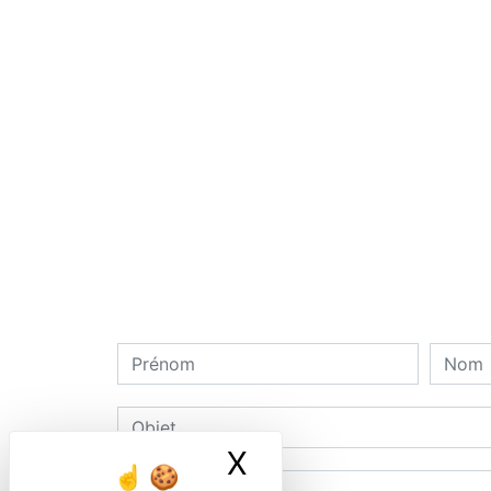
X
Masquer le ban