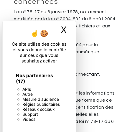
concernées.
Loi n° 78-17 du 6 janvier 1978, notamment
modifiée par la loi n° 2004-801 du 6 août 2004
relative à l'informatique, aux fichiers et aux
X
Masquer le ban
libertés.
Ce site utilise des cookies
Loi n° 2004-575 du 21 juin 2004 pour la
et vous donne le contrôle
confiance dans l'économie numérique.
sur ceux que vous
souhaitez activer
11. Lexique.
Utilisateur : Internaute se connectant,
Nos partenaires
(17)
utilisant le site susnommé.
APIs
Informations personnelles : « les informations
Autre
Mesure d'audience
qui permettent, sous quelque forme que ce
Régies publicitaires
soit, directement ou non, l'identification des
Réseaux sociaux
Support
personnes physiques auxquelles elles
Vidéos
s'appliquent » (article 4 de la loi n° 78-17 du 6
janvier 1978).