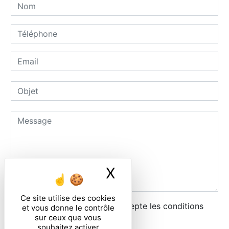
X
Masquer le ban
Ce site utilise des cookies
En cochant cette case, j'accepte les conditions
et vous donne le contrôle
sur ceux que vous
particulières ci-dessous **
souhaitez activer