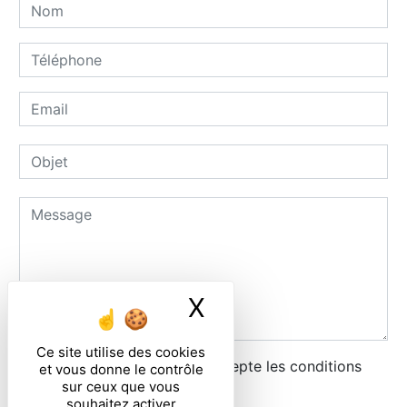
X
Masquer le ban
Ce site utilise des cookies
En cochant cette case, j'accepte les conditions
et vous donne le contrôle
sur ceux que vous
particulières ci-dessous **
souhaitez activer